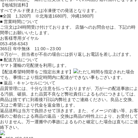
【地域別送料】
すべてチルド便または冷凍便での発送となります。
■全国 1,320円 ※北海道1680円、沖縄1980円
■ 営業時間について
ご注文は24時間受け付けております。 店舗へのお問合せは、下記の時
間帯にお願いいたします。
お客様専用ダイヤル
053-458-6343
365日 年中無休 11:00～23:00
※万が一、担当者が不在の場合には折り返しお電話を差し上げます。
■ 配送方法について
ヤマト運輸の宅配便を利用します。
【配送希望時間帯をご指定出来ます】
ただし時間を指定された場合
でも、事情により指定時間内に配達ができない事もございます。
■ 返品・キャンセルについて
品質管理には、十分な注意を払っておりますが、万が一の配送事故によ
る汚損、破損。また品質不良など弊社責任によるものにつきましては、
商品は捨てずに到着後7日以内弊社までご連絡ください。良品と交換、
又はご希望により代金を返金致します。
返品送料は当方で負担させて頂きます。また、イメージの違い等、お客
様のご都合による商品の返品・交換は商品の特性上により、お受付して
おりません。万一運搬中の事故によるものと確定した場合は直ちにご連
絡下さい。