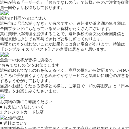
浜松が誇る『一期一会』『おもてなしの心』で皆様からのご注文を従業
員一同心よりお待ちしております。
親方の“料理”へのこだわり
浜松市は『浜名湖うなぎ』が有名ですが、遠州灘や浜名湖の魚介類は、
全国ブランドにもなっている良い食材がたくさんございます。
真に美味い魚料理を提供することで、遠州浜松の食文化の全国発信と、
地域貢献に少しでも寄与できればと常に願っております。
料理とは奇を衒わないことが結果的には良い場合があります。持論は
【シンプル イズ ザ ベスト】この言葉に尽きると思います。
魚魚一の女将が皆様に浜松の
“おもてなしの心”をお伝えします
浜松のおもてなしの心を伝えるべく、商品の梱包から対応まで、かゆい
ところに手が届くようなきめ細やかなサービスと気遣いに細心の注意を
するよう心がけております。
当店へお越しくださる皆様と同様に、ご家庭で「和の雰囲気」と「日本
料理」をお楽しみくださいませ。
お買物の前にご確認ください
■ お支払い方法について
1.クレジットカード決済
2.銀行振込
■ 送料について
送料無料商品と一緒にご注文頂くとすべての商品が送料無料となります