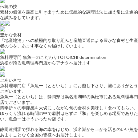
伝統の技
素材の価値を最高に引き出すために伝統的な調理技法に加え常に先進的
な試みをしています。
豊かな食材
「地産地消」への積極的な取り組みと産地直送による豊かな食材と生産
者の心を、あます事なくお届けしています。
魚料理専門 魚魚一のこだわり
TOTOICHI determination
浜松が誇る魚料理専門店からアナタへ届けます
ごあいさつ
魚料理専門店「魚魚一（とといち）」にお越し下さり、誠にありがとう
ございます。
魚魚一（とといち）は、静岡県は浜名湖湖畔の浜松市にある魚料理専門
店でございます。
四季折々の季節感を大切にしながら旬の食材を美味しく食べてもらい、
ゆっくり流れる時間の中で肩肘はらずに『和』を楽しめる場所でありた
い、魚魚一はそういったお店です。
静岡遠州灘で獲れる海の幸をはじめ、浜名湖から上がる活きのいい魚を
あますことなく全国の皆様へお届けします。