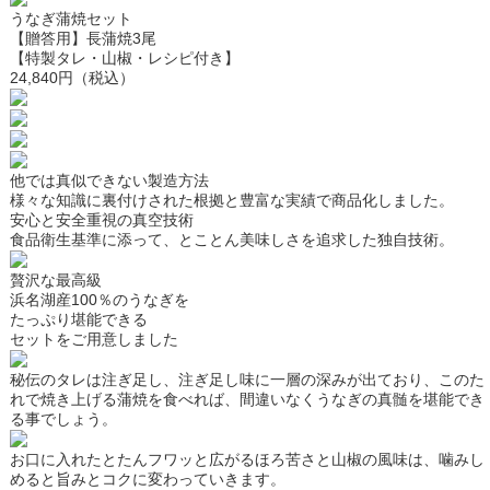
うなぎ蒲焼セット
【贈答用】長蒲焼3尾
【特製タレ・山椒・レシピ付き】
24,840円（税込）
他では真似できない製造方法
様々な知識に裏付けされた根拠と豊富な実績で商品化しました。
安心と安全重視の真空技術
食品衛生基準に添って、とことん美味しさを追求した独自技術。
贅沢な最高級
浜名湖産100％のうなぎを
たっぷり堪能できる
セットをご用意しました
秘伝のタレは注ぎ足し、注ぎ足し味に一層の深みが出ており、このた
れで焼き上げる蒲焼を食べれば、間違いなくうなぎの真髄を堪能でき
る事でしょう。
お口に入れたとたんフワッと広がるほろ苦さと山椒の風味は、噛みし
めると旨みとコクに変わっていきます。