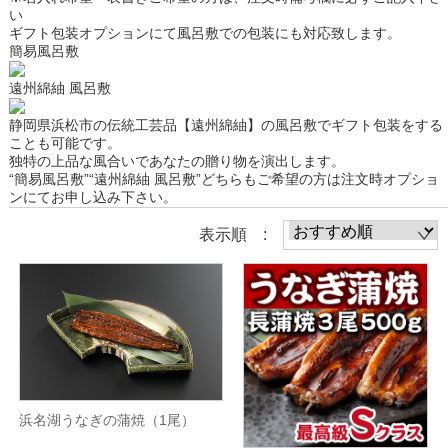
い
ギフト包装
オプションにて風呂敷での包装にも対応致します。
簡易風呂敷
遠州綿紬 風呂敷
静岡県浜松市の伝統工芸品【遠州綿紬】の風呂敷でギフト包装をする
ことも可能です。
独特の上品な風合いであなたの贈り物を演出します。
“簡易風呂敷”“遠州綿紬 風呂敷”どちらもご希望の方は注文時オプショ
ンにてお申し込み下さい。
表示順 :
浜名湖うなぎの蒲焼（1尾）