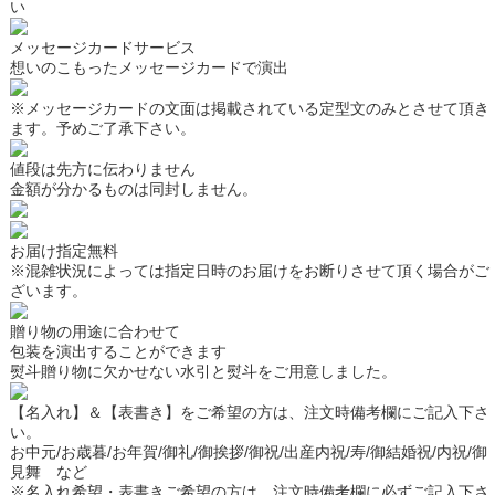
い
メッセージカードサービス
想いのこもったメッセージカードで演出
※メッセージカードの文面は掲載されている定型文のみとさせて頂き
ます。予めご了承下さい。
値段は先方に伝わりません
金額が分かるものは同封しません。
お届け指定無料
※混雑状況によっては指定日時のお届けをお断りさせて頂く場合がご
ざいます。
贈り物の用途に合わせて
包装を演出することができます
熨斗
贈り物に欠かせない水引と熨斗をご用意しました。
【名入れ】＆【表書き】をご希望の方は、注文時備考欄にご記入下さ
い。
お中元/お歳暮/お年賀/御礼/御挨拶/御祝/出産内祝/寿/御結婚祝/内祝/御
見舞 など
※名入れ希望・表書きご希望の方は、注文時備考欄に必ずご記入下さ