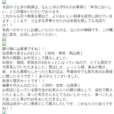
当店のうなぎの刺身は、なんと
10人中9人のお客様
に
「本当においし
い」
とご評価をいただいております。
これからも日々精進を重ねて、よりおいしい刺身を提供し続けていき
ます。ここまで、うなぎを昇華させたのは全国を探しても当店だ
け！！
魚魚一のサイトにお越しいただいたのも、なにかの御縁です。この機
会に是非、お召し上がりください。
贈り物には最適ですね！！
自営業Ｈ彦さんの口コミ ( 30代・男性・岡山県 )
両方の両親にお中元として購入しました。
白焼き、蒲焼、肝焼きの3点セットになっているので、とても贅沢で
大変喜んでいただきました。香ばしさ、ふっくら感、臭みの無さ、
味、どれも素晴らしかった
と私の父は、早速自分でも取引先のお客様
に贈ったそうです！！ ありがとうございました。
欲張り贅沢セットです！！
秘書Ｋ代さんの口コミ ( 20代・女性・山形県 )
お世話になっている取引先の社長さんへの贈り物として、会社で購入
いたしました。
送った先方さんもとてもおいしかったし、食べごたえ
があったと喜びのお礼をいただきました。
次回は自分へのご褒美として購入したいです。
これならリピありです
ね！！