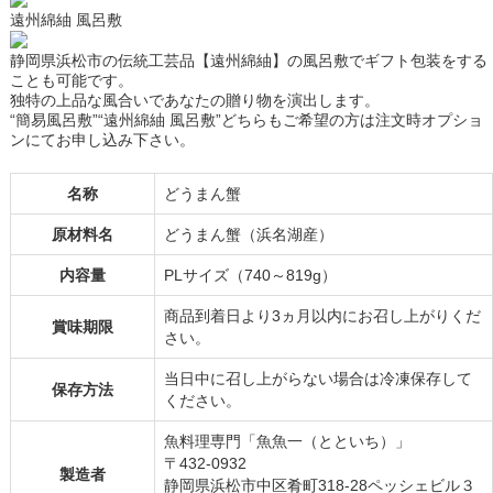
遠州綿紬 風呂敷
静岡県浜松市の伝統工芸品【遠州綿紬】の風呂敷でギフト包装をする
ことも可能です。
独特の上品な風合いであなたの贈り物を演出します。
“簡易風呂敷”“遠州綿紬 風呂敷”どちらもご希望の方は注文時オプショ
ンにてお申し込み下さい。
名称
どうまん蟹
原材料名
どうまん蟹（浜名湖産）
内容量
PLサイズ（740～819g）
商品到着日より3ヵ月以内にお召し上がりくだ
賞味期限
さい。
当日中に召し上がらない場合は冷凍保存して
保存方法
ください。
魚料理専門「魚魚一（とといち）」
〒432-0932
製造者
静岡県浜松市中区肴町318-28ペッシェビル３