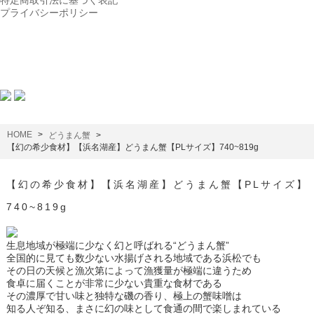
特定商取引法に基づく表記
プライバシーポリシー
HOME
どうまん蟹
【幻の希少食材】【浜名湖産】どうまん蟹【PLサイズ】740~819g
【幻の希少食材】【浜名湖産】どうまん蟹【PLサイズ】
740~819g
生息地域が極端に少なく幻と呼ばれる“どうまん蟹”
全国的に見ても数少ない水揚げされる地域である浜松でも
その日の天候と漁次第によって漁獲量が極端に違うため
食卓に届くことが非常に少ない貴重な食材である
その濃厚で甘い味と独特な磯の香り、極上の蟹味噌は
知る人ぞ知る、まさに幻の味として食通の間で楽しまれている