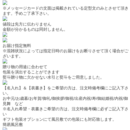
※メッセージカードの文面は掲載されている定型文のみとさせて頂き
ます。予めご了承下さい。
値段は先方に伝わりません
金額が分かるものは同封しません。
お届け指定無料
※混雑状況によっては指定日時のお届けをお断りさせて頂く場合がご
ざいます。
贈り物の用途に合わせて
包装を演出することができます
熨斗
贈り物に欠かせない水引と熨斗をご用意しました。
【名入れ】＆【表書き】をご希望の方は、注文時備考欄にご記入下さ
い。
お中元/お歳暮/お年賀/御礼/御挨拶/御祝/出産内祝/寿/御結婚祝/内祝/御
見舞 など
※名入れ希望・表書きご希望の方は、注文時備考欄に必ずご記入下さ
い
ギフト包装
オプションにて風呂敷での包装にも対応致します。
簡易風呂敷