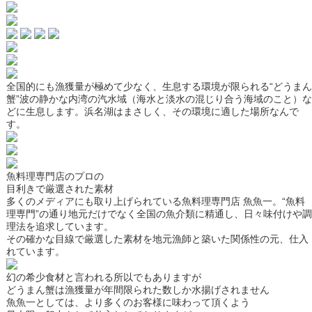
全国的にも漁獲量が極めて少なく、生息する環境が限られる“どうまん
蟹”波の静かな内湾の汽水域（海水と淡水の混じり合う海域のこと）な
どに生息します。浜名湖はまさしく、その環境に適した場所なんで
す。
魚料理専門店のプロの
目利きで厳選された素材
多くのメディアにも取り上げられている魚料理専門店 魚魚一。“魚料
理専門”の通り地元だけでなく全国の魚介類に精通し、日々味付けや調
理法を追求しています。
その確かな目線で厳選した素材を地元漁師と築いた関係性の元、仕入
れています。
幻の希少食材と言われる所以でもありますが
どうまん蟹は
漁獲量が年間限られた数しか水揚げされません
魚魚一としては、より多くのお客様に味わって頂くよう