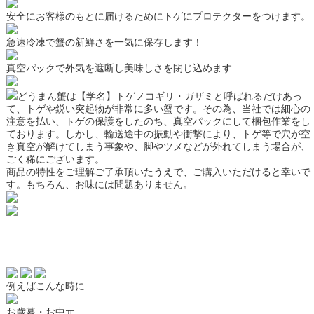
安全にお客様のもとに届けるためにトゲにプロテクターをつけます。
急速冷凍で蟹の新鮮さを一気に保存します！
真空パックで外気を遮断し美味しさを閉じ込めます
どうまん蟹は【学名】トゲノコギリ・ガザミと呼ばれるだけあっ
て、
トゲや鋭い突起物が非常に多い蟹です。
その為、当社では細心の
注意を払い、トゲの保護をしたのち、真空パックにして梱包作業をし
ております。しかし、輸送途中の振動や衝撃により、トゲ等で穴が空
き
真空が解けてしまう事象や、脚やツメなどが外れてしまう場合が、
ごく稀にございます。
商品の特性をご理解ご了承頂いたうえで、ご購入いただけると幸いで
す。
もちろん、お味には問題ありません。
例えばこんな時に…
お歳暮・お中元