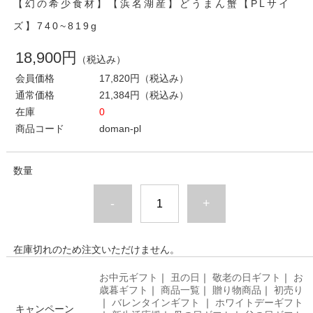
【幻の希少食材】【浜名湖産】どうまん蟹【PLサイ
ズ】740~819g
18,900円
（税込み）
会員価格
17,820円
（税込み）
通常価格
21,384円
（税込み）
在庫
0
商品コード
doman-pl
数量
-
+
在庫切れのため注文いただけません。
お中元ギフト
｜
丑の日
｜
敬老の日ギフト
｜
お
歳暮ギフト
｜
商品一覧
｜
贈り物商品
｜
初売り
｜
バレンタインギフト
｜
ホワイトデーギフト
キャンペーン