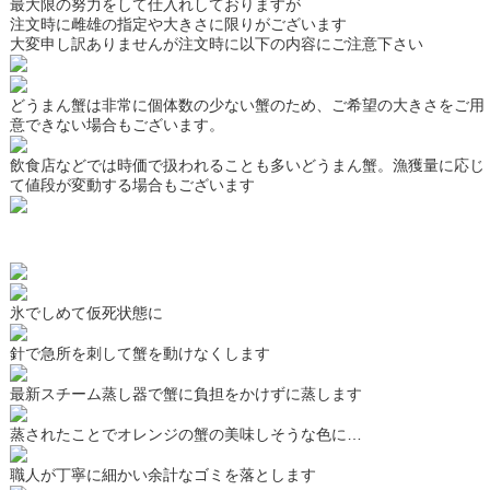
最大限の努力をして仕入れしておりますが
注文時に
雌雄の指定や大きさに限り
がございます
大変申し訳ありませんが注文時に以下の内容に
ご注意下さい
どうまん蟹は非常に個体数の少ない蟹のため、ご希望の大きさをご用
意できない場合もございます。
飲食店などでは時価で扱われることも多いどうまん蟹。漁獲量に応じ
て値段が変動する場合もございます
氷でしめて仮死状態に
針で急所を刺して蟹を動けなくします
最新スチーム蒸し器で蟹に負担をかけずに蒸します
蒸されたことでオレンジの蟹の美味しそうな色に…
職人が丁寧に細かい余計なゴミを落とします